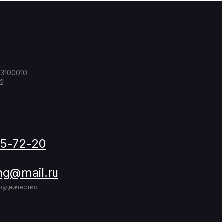
23100010
2
05-72-20
ng@mail.ru
рудничество