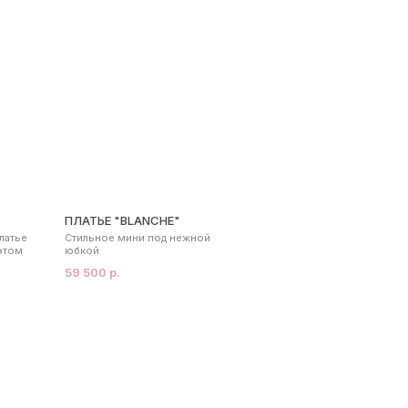
ПЛАТЬЕ "BLANCHE"
латье
Стильное мини под нежной
этом
юбкой
59 500 р.