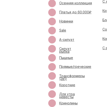
С 
Осенняя коллекция
Кр
Платья до 60.000₽
Бл
Новинки
Со
Sale
Ко
А-силуэт
С 
Силуэт
рыбка
Пышные
Прямые/греческие
Трансформеры
(2в1)
Короткие
Для утра
невесты
Кринолины