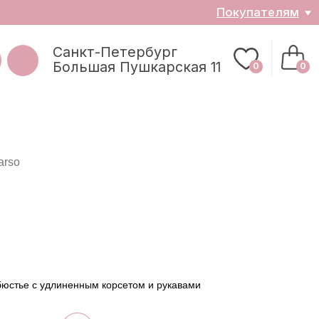
ателям
0
0
arso
аз
бюстье с удлиненным корсетом и рукавами