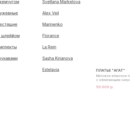
жемчугом
Svetlana Markelova
ужевные
Alex Veil
естящие
Marinenko
 шлейфом
Florance
мплекты
La Rein
рукавами
Sasha Kirianova
Estelavia
ПЛАТЬЕ "АГАТ"
Матовое атласное п
с облигающим силу
55 000 р.