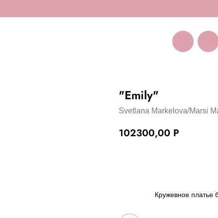
Покуп
Санкт-Петербург
Большая Пушкарская 11
"Emily"
Svetlana Markelova/Marsi M
102300,00
Р
Оставить заявку на зак
Кружевное платье 