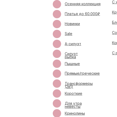
С 
Осенняя коллекция
Кр
Платья до 60.000₽
Бл
Новинки
Со
Sale
Ко
А-силуэт
С 
Силуэт
рыбка
Пышные
Прямые/греческие
Трансформеры
(2в1)
Короткие
Для утра
невесты
Кринолины