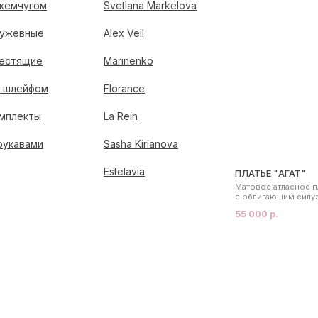
жемчугом
Svetlana Markelova
ужевные
Alex Veil
естящие
Marinenko
 шлейфом
Florance
мплекты
La Rein
рукавами
Sasha Kirianova
Estelavia
ПЛАТЬЕ "АГАТ"
Матовое атласное п
с облигающим силу
55 000 р.