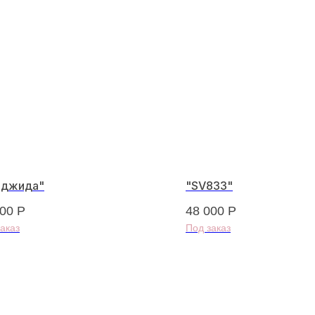
иджида"
"SV833"
500
Р
48 000
Р