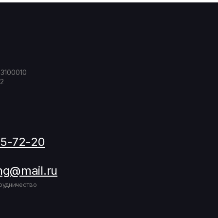
23100010
2
05-72-20
ng@mail.ru
рудничество