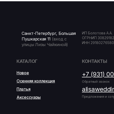
Санкт-Петербург, Большая
ИП Болотова А.А.
ОГРНИП 3082918
Пушкарская 11
(вход с
ИНН 29180276580
улицы Лизы Чайкиной)
КАТАЛОГ
КОНТАКТЫ
Новое
+7 (931) 0
Осенняя коллекция
Обратный звонок
alisaweddi
Платья
Предложения и сот
Аксессуары