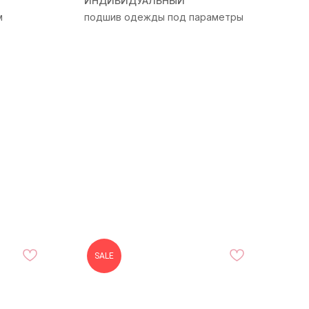
ИНДИВИДУАЛЬНЫЙ
м
подшив одежды под параметры
SALE
-