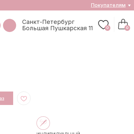
ателям
0
0
аз