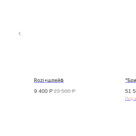
чугом
Rozi+шлейф
"Бр
9 400
Р
23 500
Р
51 