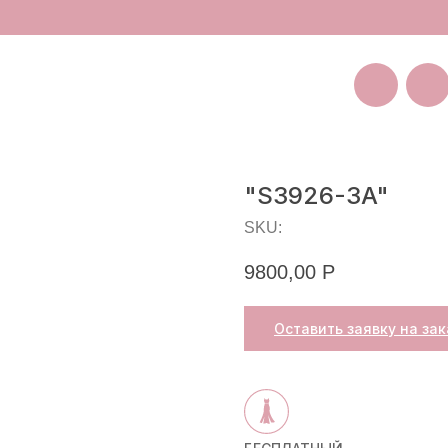
Покуп
Санкт-Петербург
Большая Пушкарская 11
"S3926-3A"
SKU:
9800,00
Р
Оставить заявку на зак