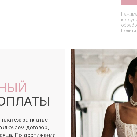
Нажимая
консуль
обрабо
Полити
НЫЙ
ОПЛАТЫ
платеж за платье
аключаем договор,
сяца. По достижении