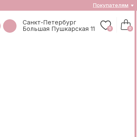
ателям
0
0