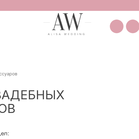
Покуп
Санкт-Петербург
Большая Пушкарская 11
ссуаров
ВАДЕБНЫХ
ОВ
ел: