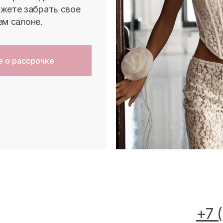
жете забрать свое
ем салоне.
е о рассрочке
Ы
+7 