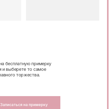
на бесплатную примерку
м и выберете то самое
лавного торжества.
Записаться на примерку