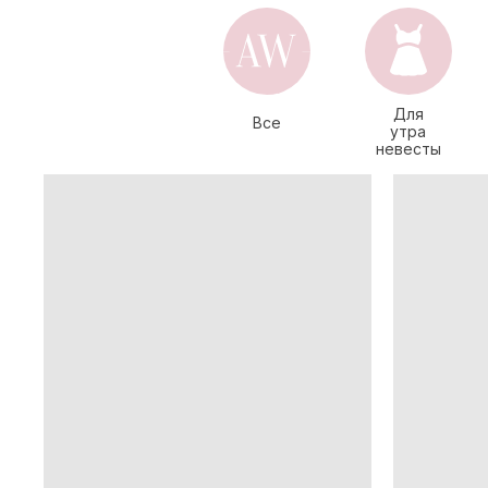
Для
Все
утра
невесты