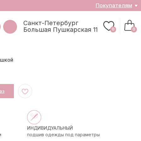
ателям
0
0
ошкой
аз
ИНДИВИДУАЛЬНЫЙ
м
подшив одежды под параметры