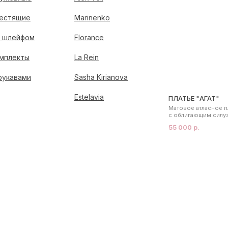
естящие
Marinenko
 шлейфом
Florance
мплекты
La Rein
рукавами
Sasha Kirianova
Estelavia
ПЛАТЬЕ "АГАТ"
Матовое атласное п
с облигающим силу
55 000 р.