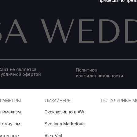
примерка по пред
Записаться на подбор образа
Сайт не является
Политика
публичной офертой
конфиденциальности
АРАМЕТРЫ
ДИЗАЙНЕРЫ
ПОПУЛЯРНЫЕ М
нимализм
Эксклюзивно в AW
жемчугом
Svetlana Markelova
ужевные
Alex Veil