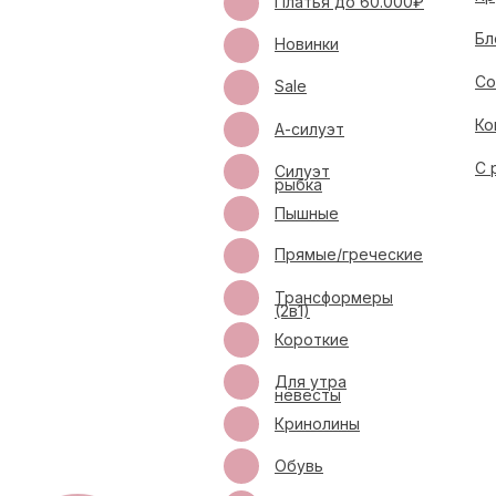
Платья до 60.000₽
Бл
Новинки
Со
Sale
Ко
А-силуэт
С 
Силуэт
рыбка
Пышные
Прямые/греческие
Трансформеры
(2в1)
Короткие
Для утра
невесты
Кринолины
Обувь