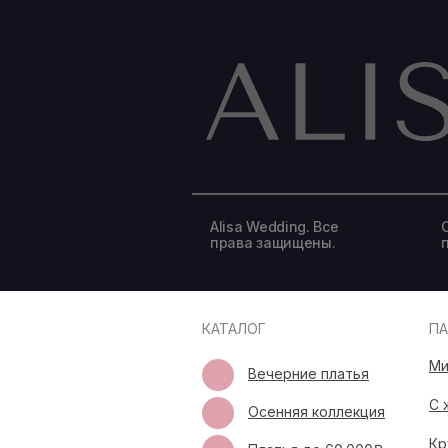
Alisa Wedding. Все
права защищены.
КАТАЛОГ
П
Ми
Вечерние платья
С 
Осенняя коллекция
Кр