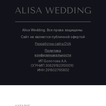
Alisa Wedding. Все права защищены.
Сайт не является публичной офертой
Разработка сайта DVA
Политика
конфиденциальности
ИП Болотова А.А.
ОГРНИП 308291823100010
ИНН 291802765802