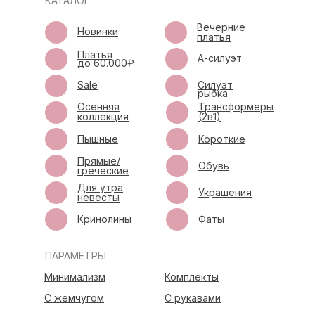
КАТАЛОГ
Вечерние
Новинки
платья
Платья
А-силуэт
до 60.000₽
Sale
Силуэт
рыбка
Осенняя
Трансформеры
коллекция
(2в1)
Пышные
Короткие
Прямые/
Обувь
греческие
Для утра
Украшения
невесты
Кринолины
Фаты
ПАРАМЕТРЫ
Минимализм
Комплекты
С жемчугом
С рукавами