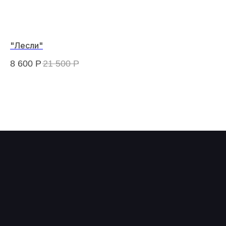
"Лесли"
"Б
8 600
Р
21 500
Р
17