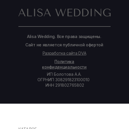
Alisa Wedding. Все права защищены.
Сайт не является публичной офертой
Разработка сайта DVA
Политика
конфиденциальности
ИП Болотова А.А.
ОГРНИП 308291823100010
ИНН 291802765802