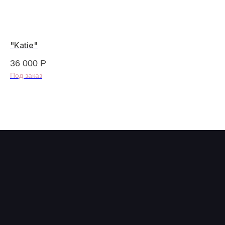
"Katie"
"В
36 000
Р
70