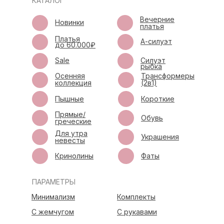
КАТАЛОГ
Вечерние
Новинки
платья
Платья
А-силуэт
до 60.000₽
Sale
Силуэт
рыбка
Осенняя
Трансформеры
коллекция
(2в1)
Пышные
Короткие
Прямые/
Обувь
греческие
Для утра
Украшения
невесты
Кринолины
Фаты
ПАРАМЕТРЫ
Минимализм
Комплекты
С жемчугом
С рукавами