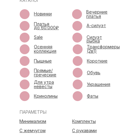
КАТАЛОГ
Вечерние
Новинки
платья
Платья
А-силуэт
до 60.000₽
Sale
Силуэт
рыбка
Осенняя
Трансформеры
коллекция
(2в1)
Пышные
Короткие
Прямые/
Обувь
греческие
Для утра
Украшения
невесты
Кринолины
Фаты
ПАРАМЕТРЫ
Минимализм
Комплекты
С жемчугом
С рукавами