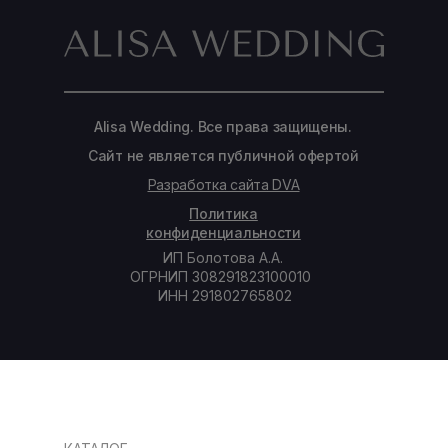
Alisa Wedding. Все права защищены.
Сайт не является публичной офертой
Разработка сайта DVA
Политика
конфиденциальности
ИП Болотова А.А.
ОГРНИП 308291823100010
ИНН 291802765802