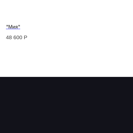
"Мия"
Ди
48 600
Р
5 