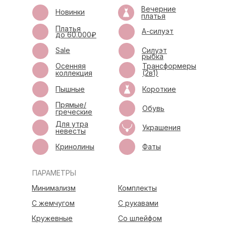
Вечерние
Новинки
платья
Платья
А-силуэт
до 60.000₽
Sale
Силуэт
рыбка
Осенняя
Трансформеры
коллекция
(2в1)
Пышные
Короткие
Прямые/
Обувь
греческие
Для утра
Украшения
невесты
Кринолины
Фаты
ПАРАМЕТРЫ
Минимализм
Комплекты
С жемчугом
С рукавами
Кружевные
Со шлейфом