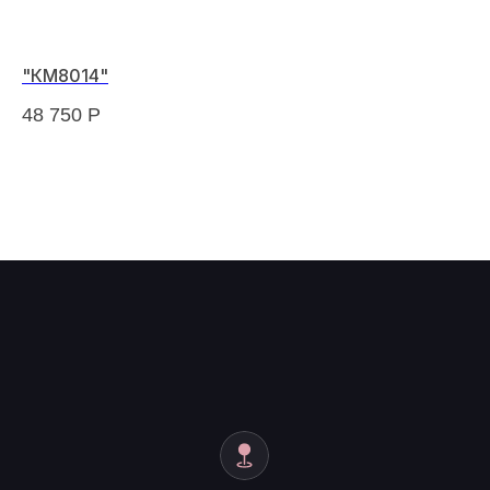
"КМ8014"
"F
48 750
Р
75