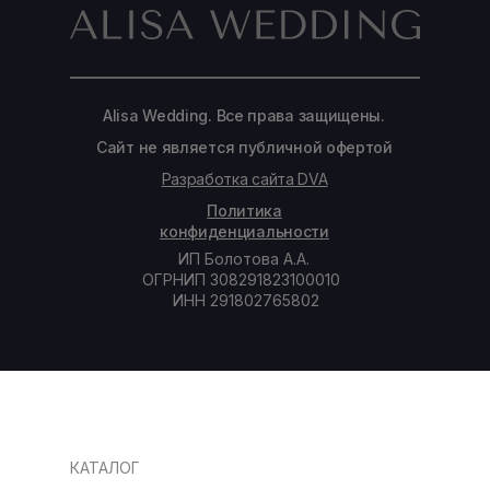
Alisa Wedding. Все права защищены.
Сайт не является публичной офертой
Разработка сайта DVA
Политика
конфиденциальности
ИП Болотова А.А.
ОГРНИП 308291823100010
ИНН 291802765802
КАТАЛОГ