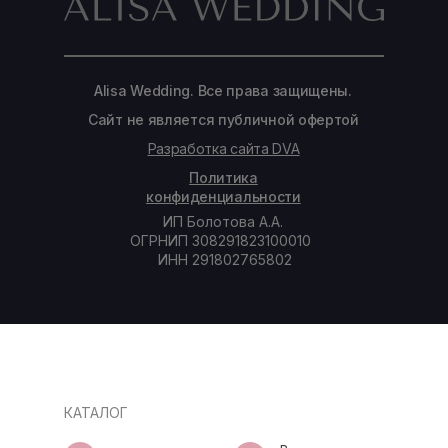
Alisa Wedding. Все права защищены.
Сайт не является публичной офертой
Разработка сайта DVA
Политика
конфиденциальности
ИП Болотова А.А.
ОГРНИП 308291823100010
ИНН 291802765802
КАТАЛОГ