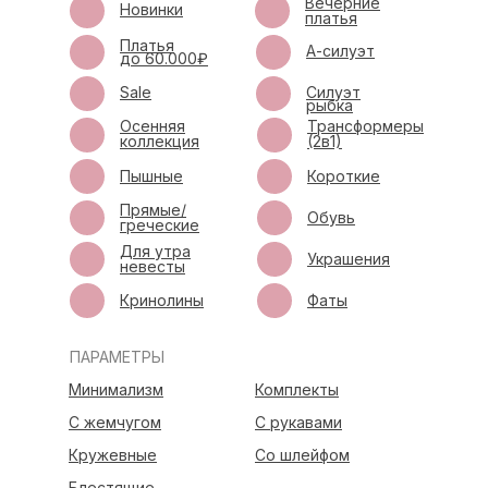
Вечерние
Новинки
платья
Платья
А-силуэт
до 60.000₽
Sale
Силуэт
рыбка
Осенняя
Трансформеры
коллекция
(2в1)
Пышные
Короткие
Прямые/
Обувь
греческие
Для утра
Украшения
невесты
Кринолины
Фаты
ПАРАМЕТРЫ
Минимализм
Комплекты
С жемчугом
С рукавами
Кружевные
Со шлейфом
Блестящие