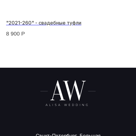
"2021-260" - свадебные туфли
"С
8 900
Р
29
Санкт-Петербург, Большая