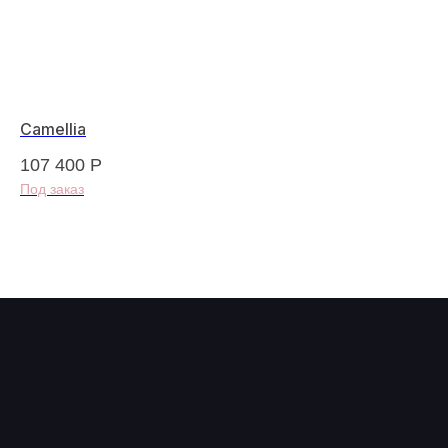
Camellia
"U
107 400
Р
13