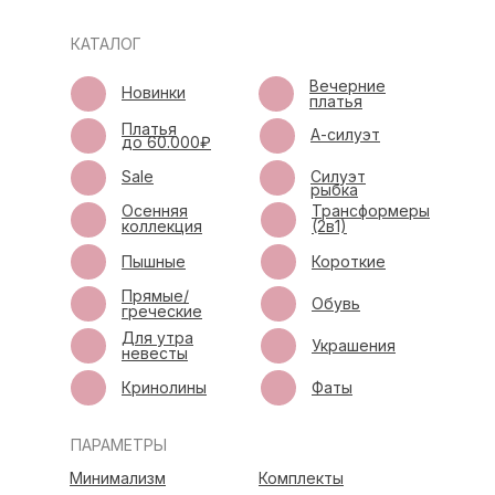
КАТАЛОГ
Вечерние
Новинки
платья
Платья
А-силуэт
до 60.000₽
Sale
Силуэт
рыбка
Осенняя
Трансформеры
коллекция
(2в1)
Пышные
Короткие
Прямые/
Обувь
греческие
Для утра
Украшения
невесты
Кринолины
Фаты
ПАРАМЕТРЫ
Минимализм
Комплекты