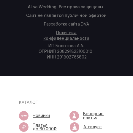
Alisa Wedding. Все права защищены.
Сайт не является публичной офертой
Разработка сайта DVA
Политика
конфиденциальности
ИП Болотова А.А.
ОГРНИП 308291823100010
ИНН 291802765802
КАТАЛОГ
Вечерние
Новинки
платья
Платья
А-силуэт
до 60.000₽