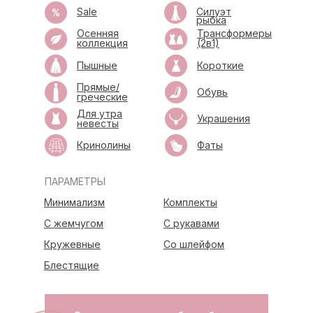
Sale
Силуэт
рыбка
Осенняя
Трансформеры
коллекция
(2в1)
Пышные
Короткие
Прямые/
Обувь
греческие
Для утра
Украшения
невесты
Кринолины
Фаты
ПАРАМЕТРЫ
Минимализм
Комплекты
С жемчугом
С рукавами
Кружевные
Со шлейфом
Блестящие