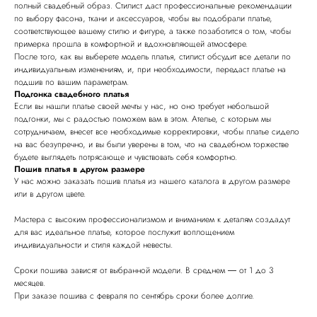
полный свадебный образ. Стилист даст профессиональные рекомендации
по выбору фасона, ткани и аксессуаров, чтобы вы подобрали платье,
соответствующее вашему стилю и фигуре, а также позаботится о том, чтобы
примерка прошла в комфортной и вдохновляющей атмосфере.
После того, как вы выберете модель платья, стилист обсудит все детали по
индивидуальным изменениям, и, при необходимости, передаст платье на
подшив по вашим параметрам.
Подгонка свадебного платья
Если вы нашли платье своей мечты у нас, но оно требует небольшой
подгонки, мы с радостью поможем вам в этом. Ателье, с которым мы
сотрудничаем, внесет все необходимые корректировки, чтобы платье сидело
на вас безупречно, и вы были уверены в том, что на свадебном торжестве
будете выглядеть потрясающе и чувствовать себя комфортно.
Пошив платья в другом размере
У нас можно заказать пошив платья из нашего каталога в другом размере
или в другом цвете.
Мастера с высоким профессионализмом и вниманием к деталям создадут
для вас идеальное платье, которое послужит воплощением
индивидуальности и стиля каждой невесты.
Сроки пошива зависят от выбранной модели. В среднем ― от 1 до 3
месяцев.
При заказе пошива с февраля по сентябрь сроки более долгие.