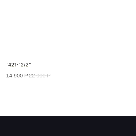
"421-12/2"
"М
14 900
Р
22 000
Р
60