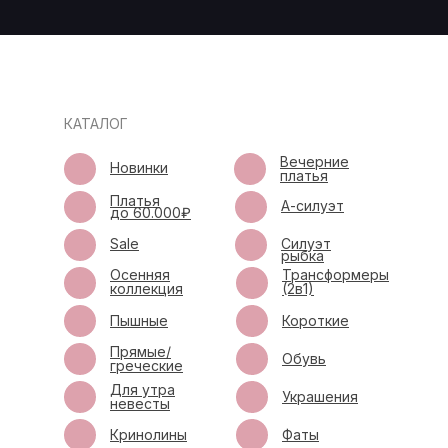
КАТАЛОГ
Вечерние
Новинки
платья
Платья
А-силуэт
до 60.000₽
Sale
Силуэт
рыбка
Осенняя
Трансформеры
коллекция
(2в1)
Пышные
Короткие
Прямые/
Обувь
греческие
Для утра
Украшения
невесты
Кринолины
Фаты