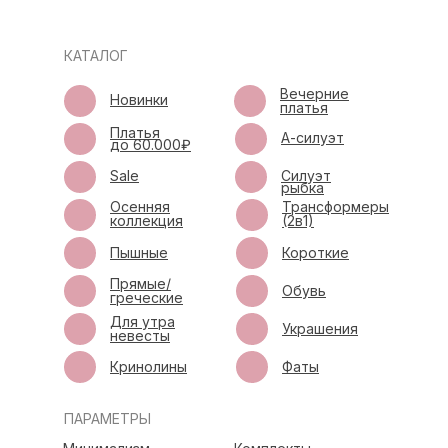
КАТАЛОГ
Вечерние
Новинки
платья
Платья
А-силуэт
до 60.000₽
Sale
Силуэт
рыбка
Осенняя
Трансформеры
коллекция
(2в1)
Пышные
Короткие
Прямые/
Обувь
греческие
Для утра
Украшения
невесты
Кринолины
Фаты
ПАРАМЕТРЫ