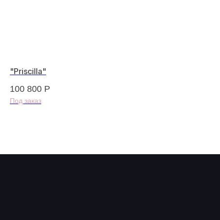
"Priscilla"
"F
100 800
Р
79