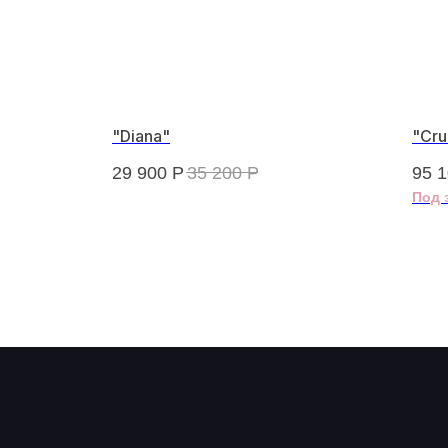
"Diana"
"Cru
29 900
Р
35 200
Р
95 