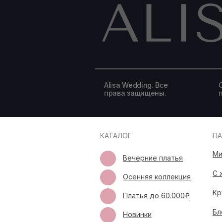
Alisa Wedding. Все
права защищены.
КАТАЛОГ
П
Ми
Вечерние платья
С 
Осенняя коллекция
Кр
Платья до 60.000₽
Бл
Новинки