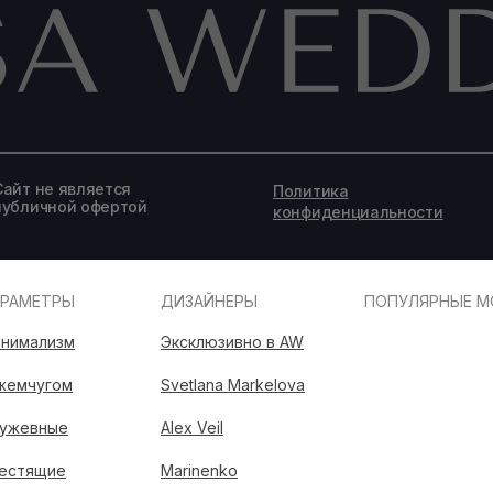
Сайт не является
Политика
публичной офертой
конфиденциальности
АРАМЕТРЫ
ДИЗАЙНЕРЫ
ПОПУЛЯРНЫЕ М
нимализм
Эксклюзивно в AW
жемчугом
Svetlana Markelova
ужевные
Alex Veil
естящие
Marinenko