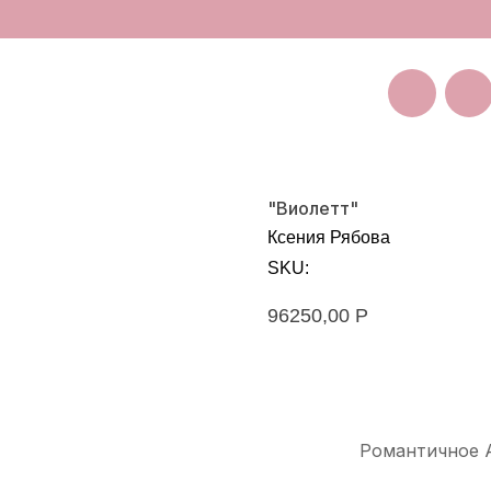
Покуп
Санкт-Петербург
Большая Пушкарская 11
"Виолетт"
Ксения Рябова
SKU:
96250,00
Р
Оставить заявку на зака
Романтичное 