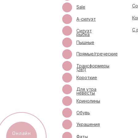
Со
Sale
Ко
А-силуэт
С 
Силуэт
рыбка
Пышные
Прямые/греческие
Трансформеры
(2в1)
Короткие
Для утра
невесты
Кринолины
Обувь
Украшения
Онлайн
Фаты