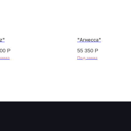
z"
"Агнесса"
100
Р
55 350
Р