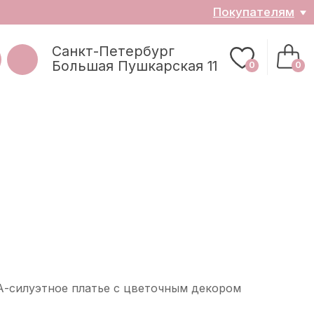
ателям
0
0
з
А-силуэтное платье с цветочным декором