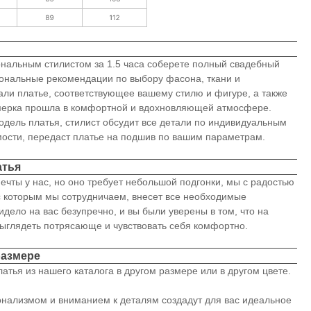
ональным стилистом за 1.5 часа соберете полный свадебный
иональные рекомендации по выбору фасона, ткани и
али платье, соответствующее вашему стилю и фигуре, а также
имерка прошла в комфортной и вдохновляющей атмосфере.
модель платья, стилист обсудит все детали по индивидуальным
мости, передаст платье на подшив по вашим параметрам.
атья
ечты у нас, но оно требует небольшой подгонки, мы с радостью
с которым мы сотрудничаем, внесет все необходимые
идело на вас безупречно, и вы были уверены в том, что на
ыглядеть потрясающе и чувствовать себя комфортно.
размере
атья из нашего каталога в другом размере или в другом цвете.
нализмом и вниманием к деталям создадут для вас идеальное