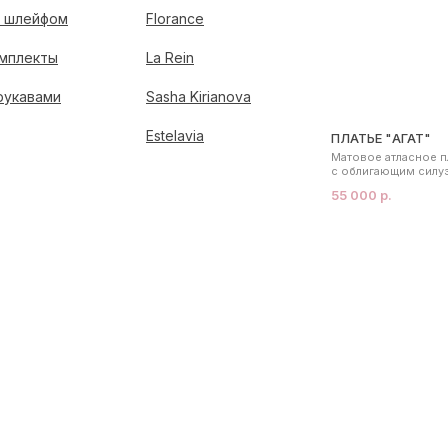
 шлейфом
Florance
мплекты
La Rein
рукавами
Sasha Kirianova
Estelavia
ПЛАТЬЕ "АГАТ"
Матовое атласное п
с облигающим силу
55 000 р.