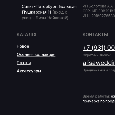
Санкт-Петербург, Большая
ИП Болотова А.А.
ОГРНИП 3082918
Пушкарская 11
(вход с
ИНН 29180276580
улицы Лизы Чайкиной)
КАТАЛОГ
КОНТАКТЫ
Новое
+7 (931) 0
Осенняя коллекция
Обратный звонок
alisaweddi
Платья
Предложения и сот
Аксессуары
Время работы:
еж
примерка по пред
Записаться на подбор образа