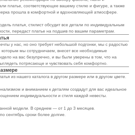
али платье, соответствующее вашему стилю и фигуре, а также
имерка прошла в комфортной и вдохновляющей атмосфере.
модель платья, стилист обсудит все детали по индивидуальным
мости, передаст платье на подшив по вашим параметрам.
атья
ечты у нас, но оно требует небольшой подгонки, мы с радостью
с которым мы сотрудничаем, внесет все необходимые
идело на вас безупречно, и вы были уверены в том, что на
ыглядеть потрясающе и чувствовать себя комфортно.
размере
атья из нашего каталога в другом размере или в другом цвете.
нализмом и вниманием к деталям создадут для вас идеальное
лощением индивидуальности и стиля каждой невесты.
анной модели. В среднем ― от 1 до 3 месяцев.
по сентябрь сроки более долгие.