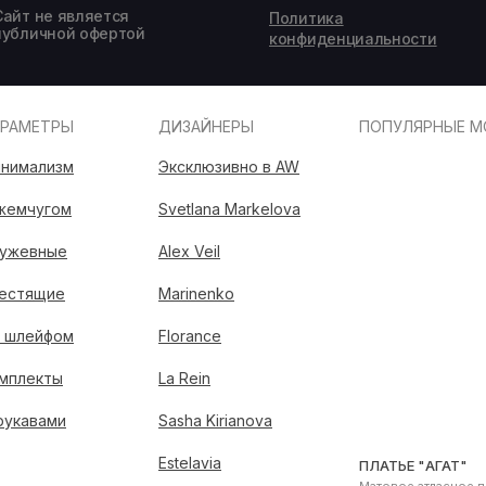
Сайт не является
Политика
публичной офертой
конфиденциальности
АРАМЕТРЫ
ДИЗАЙНЕРЫ
ПОПУЛЯРНЫЕ М
нимализм
Эксклюзивно в AW
жемчугом
Svetlana Markelova
ужевные
Alex Veil
естящие
Marinenko
 шлейфом
Florance
мплекты
La Rein
рукавами
Sasha Kirianova
Estelavia
ПЛАТЬЕ "АГАТ"
Матовое атласное п