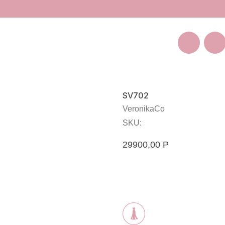
Покуп
Санкт-Петербург
Большая Пушкарская 11
SV702
VeronikaCo
SKU:
29900,00
Р
Оставить заявку на зака