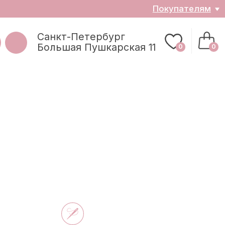
ателям
0
0
з