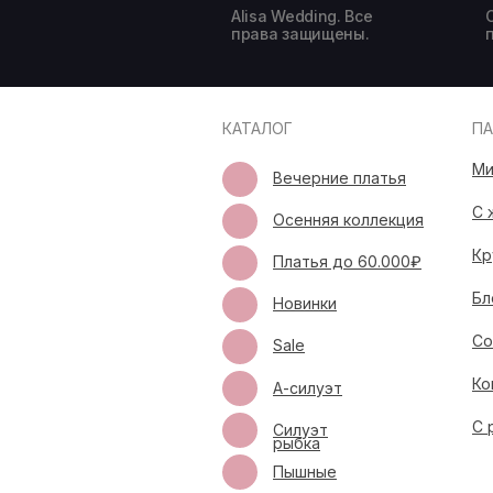
Alisa Wedding. Все
права защищены.
КАТАЛОГ
П
Ми
Вечерние платья
С 
Осенняя коллекция
Кр
Платья до 60.000₽
Бл
Новинки
Со
Sale
Ко
А-силуэт
С 
Силуэт
рыбка
Пышные