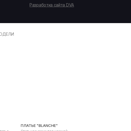
Разработка сайта DVA
ОДЕЛИ
ПЛАТЬЕ "BLANCHE"
латье
Стильное мини под нежной