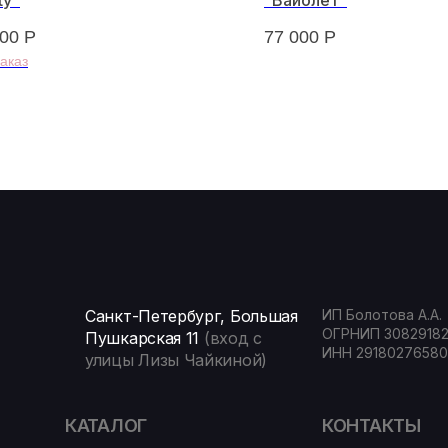
ty"
"Вайолет"
000
Р
77 000
Р
Санкт-Петербург, Большая
ИП Болотова А.А.
ОГРНИП 3082918
Пушкарская 11
(вход с
ИНН 29180276580
улицы Лизы Чайкиной)
КАТАЛОГ
КОНТАКТЫ