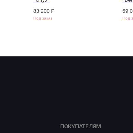
"Onyx"
"Bet
83 200
Р
69 
ПОКУПАТЕЛЯМ