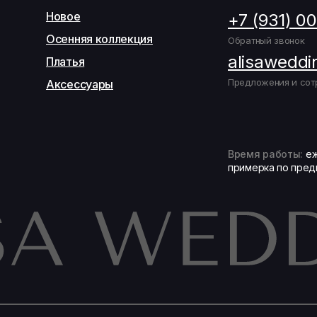
Новое
+7 (931) 0
Осенняя коллекция
Обратный звонок
alisaweddi
Платья
Предложения и сот
Аксессуары
Время работы:
еж
примерка по пред
Записаться на подбор образа