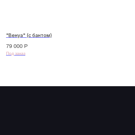
"Венуа" (с бантом)
"B
79 000
Р
11