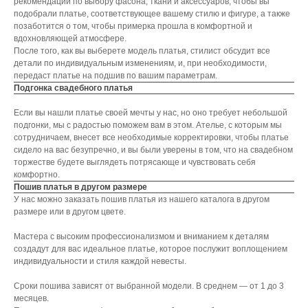
рекомендации по выбору фасона, ткани и аксессуаров, чтобы вы
подобрали платье, соответствующее вашему стилю и фигуре, а также
позаботится о том, чтобы примерка прошла в комфортной и
вдохновляющей атмосфере.
После того, как вы выберете модель платья, стилист обсудит все
детали по индивидуальным изменениям, и, при необходимости,
передаст платье на подшив по вашим параметрам.
Подгонка свадебного платья
Если вы нашли платье своей мечты у нас, но оно требует небольшой
подгонки, мы с радостью поможем вам в этом. Ателье, с которым мы
сотрудничаем, внесет все необходимые корректировки, чтобы платье
сидело на вас безупречно, и вы были уверены в том, что на свадебном
торжестве будете выглядеть потрясающе и чувствовать себя
комфортно.
Пошив платья в другом размере
У нас можно заказать пошив платья из нашего каталога в другом
размере или в другом цвете.
Мастера с высоким профессионализмом и вниманием к деталям
создадут для вас идеальное платье, которое послужит воплощением
индивидуальности и стиля каждой невесты.
Сроки пошива зависят от выбранной модели. В среднем ― от 1 до 3
месяцев.