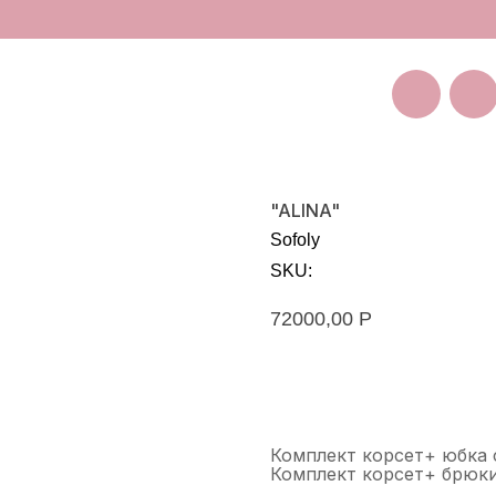
Покуп
Санкт-Петербург
Большая Пушкарская 11
"ALINA"
Sofoly
SKU:
72000,00
Р
Оставить заявку на зака
Комплект корсет+ юбка
Комплект корсет+ брюк