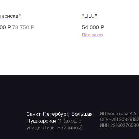
ансиска"
"LILU"
900
Р
78 750
Р
54 000
Р
Санкт-Петербург, Большая
ИП Болотова А.А.
ОГРНИП 3082918
Пушкарская 11
(вход с
ИНН 29180276580
улицы Лизы Чайкиной)