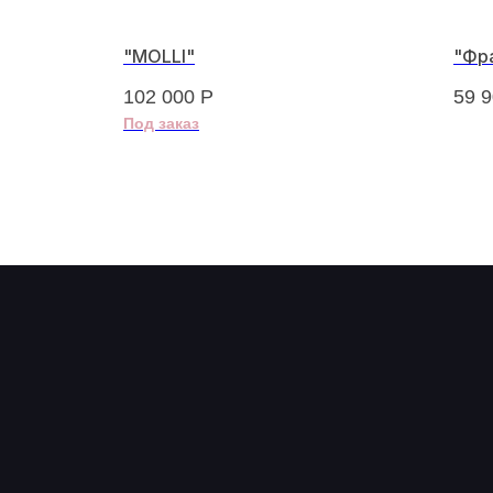
09-2"
"MOLLI"
"Фр
102 000
Р
59 