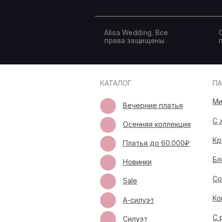
Alisa Wedding. Все
права защищены.
КАТАЛОГ
П
Ми
Вечерние платья
С 
Осенняя коллекция
Кр
Платья до 60.000₽
Бл
Новинки
Со
Sale
Ко
А-силуэт
С 
Силуэт