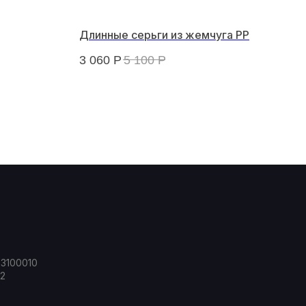
Длинные серьги из жемчуга РР
"Ав
3 060
Р
5 100
Р
30 
23100010
2