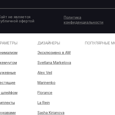
Сайт не является
Политика
публичной офертой
конфиденциальности
АРАМЕТРЫ
ДИЗАЙНЕРЫ
ПОПУЛЯРНЫЕ М
нимализм
Эксклюзивно в AW
жемчугом
Svetlana Markelova
ужевные
Alex Veil
естящие
Marinenko
 шлейфом
Florance
мплекты
La Rein
рукавами
Sasha Kirianova