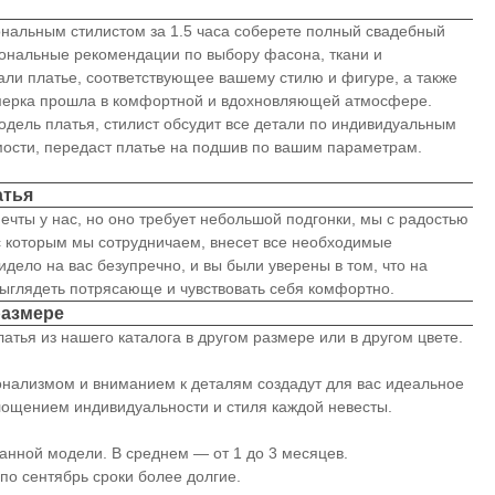
ональным стилистом за 1.5 часа соберете полный свадебный
иональные рекомендации по выбору фасона, ткани и
али платье, соответствующее вашему стилю и фигуре, а также
имерка прошла в комфортной и вдохновляющей атмосфере.
модель платья, стилист обсудит все детали по индивидуальным
мости, передаст платье на подшив по вашим параметрам.
атья
ечты у нас, но оно требует небольшой подгонки, мы с радостью
с которым мы сотрудничаем, внесет все необходимые
идело на вас безупречно, и вы были уверены в том, что на
ыглядеть потрясающе и чувствовать себя комфортно.
размере
атья из нашего каталога в другом размере или в другом цвете.
нализмом и вниманием к деталям создадут для вас идеальное
лощением индивидуальности и стиля каждой невесты.
анной модели. В среднем ― от 1 до 3 месяцев.
по сентябрь сроки более долгие.