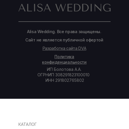
Alisa Wedding. Все права защищены.
Сайт не является публичной офертой
Разработка сайта DVA
Политика
конфиденциальности
ИП Болотова А.А.
ОГРНИП 308291823100010
ИНН 291802765802
КАТАЛОГ