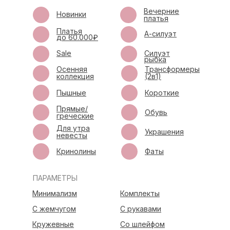
Вечерние
Новинки
платья
Платья
А-силуэт
до 60.000₽
Sale
Силуэт
рыбка
Осенняя
Трансформеры
коллекция
(2в1)
Пышные
Короткие
Прямые/
Обувь
греческие
Для утра
Украшения
невесты
Кринолины
Фаты
ПАРАМЕТРЫ
Минимализм
Комплекты
С жемчугом
С рукавами
Кружевные
Со шлейфом