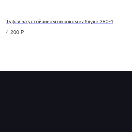
Туфли на устойчивом высоком каблуке 380-1
"И
4 200
Р
12