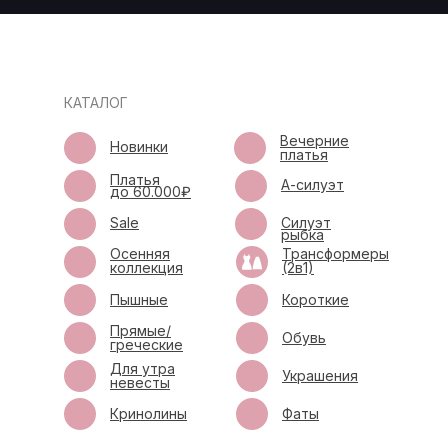
КАТАЛОГ
Вечерние
Новинки
платья
Платья
А-силуэт
до 60.000₽
Sale
Силуэт
рыбка
Осенняя
Трансформеры
коллекция
(2в1)
Пышные
Короткие
Прямые/
Обувь
греческие
Для утра
Украшения
невесты
Кринолины
Фаты