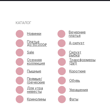
КАТАЛОГ
Вечерние
Новинки
платья
Платья
А-силуэт
до 60.000₽
Sale
Силуэт
рыбка
Осенняя
Трансформеры
коллекция
(2в1)
Пышные
Короткие
Прямые/
Обувь
греческие
Для утра
Украшения
невесты
Кринолины
Фаты