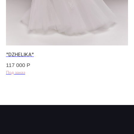
"DZHELIKA"
"C
117 000
Р
85