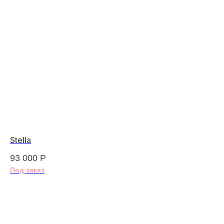
Stella
"С
93 000
Р
85