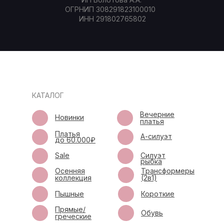
ОГРНИП 308291823100010
ИНН 291802765802
КАТАЛОГ
Вечерние
Новинки
платья
Платья
А-силуэт
до 60.000₽
Sale
Силуэт
рыбка
Осенняя
Трансформеры
коллекция
(2в1)
Пышные
Короткие
Прямые/
Обувь
греческие