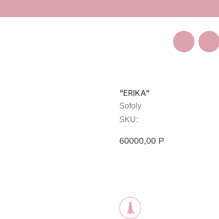
Покуп
Санкт-Петербург
Большая Пушкарская 11
"ERIKA"
Sofoly
SKU:
60000,00
Р
Оставить заявку на зака