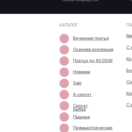
КАТАЛОГ
П
Ми
Вечерние платья
С 
Осенняя коллекция
Кр
Платья до 60.000₽
Бл
Новинки
Со
Sale
Ко
А-силуэт
С 
Силуэт
рыбка
Пышные
Прямые/греческие