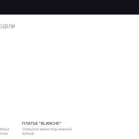
ОДЕЛИ
ПЛАТЬЕ "BLANCHE"
латье
Стильное мини под нежной
этом
юбкой