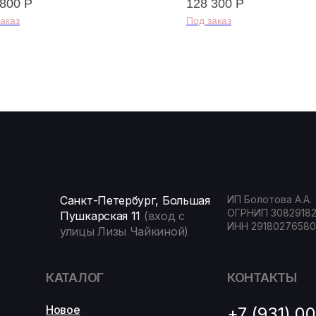
 800
Р
128 300
Р
Санкт-Петербург, Большая
ИП Болотова А.А.
ОГРНИП 3082918
Пушкарская 11
(вход с
ИНН 29180276580
улицы Лизы Чайкиной)
КАТАЛОГ
КОНТАКТЫ
Новое
+7 (931) 0