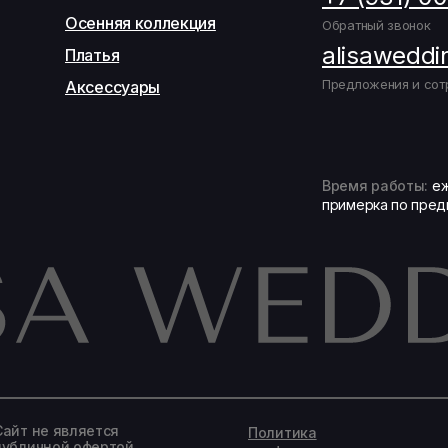
Осенняя коллекция
Обратный звонок
alisaweddi
Платья
Предложения и сот
Аксессуары
Время работы:
еж
примерка по пред
Записаться на подбор образа
Сайт не является
Политика
публичной офертой