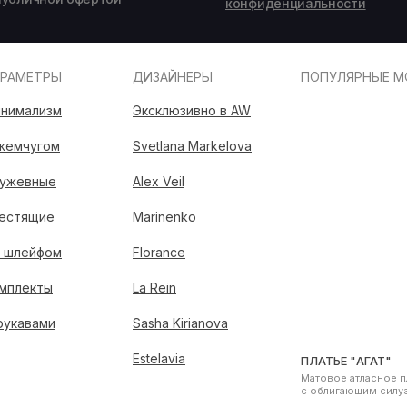
конфиденциальности
АРАМЕТРЫ
ДИЗАЙНЕРЫ
ПОПУЛЯРНЫЕ М
нимализм
Эксклюзивно в AW
жемчугом
Svetlana Markelova
ужевные
Alex Veil
естящие
Marinenko
 шлейфом
Florance
мплекты
La Rein
рукавами
Sasha Kirianova
Estelavia
ПЛАТЬЕ "АГАТ"
Матовое атласное п
с облигающим силу