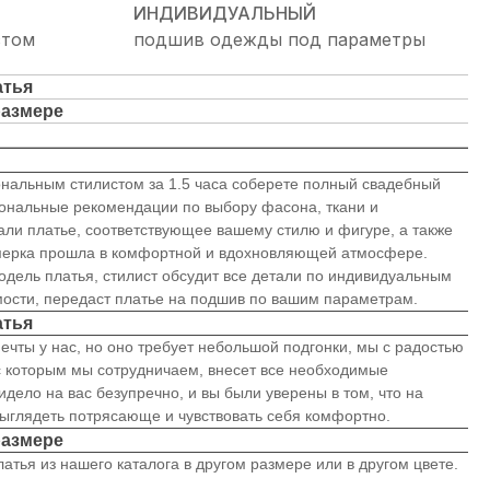
ИНДИВИДУАЛЬНЫЙ
стом
подшив одежды под параметры
атья
размере
ональным стилистом за 1.5 часа соберете полный свадебный
иональные рекомендации по выбору фасона, ткани и
али платье, соответствующее вашему стилю и фигуре, а также
имерка прошла в комфортной и вдохновляющей атмосфере.
модель платья, стилист обсудит все детали по индивидуальным
мости, передаст платье на подшив по вашим параметрам.
атья
ечты у нас, но оно требует небольшой подгонки, мы с радостью
с которым мы сотрудничаем, внесет все необходимые
идело на вас безупречно, и вы были уверены в том, что на
ыглядеть потрясающе и чувствовать себя комфортно.
размере
атья из нашего каталога в другом размере или в другом цвете.