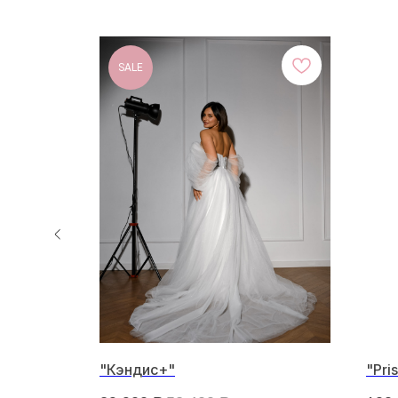
SALE
"Кэндис+"
"Pris