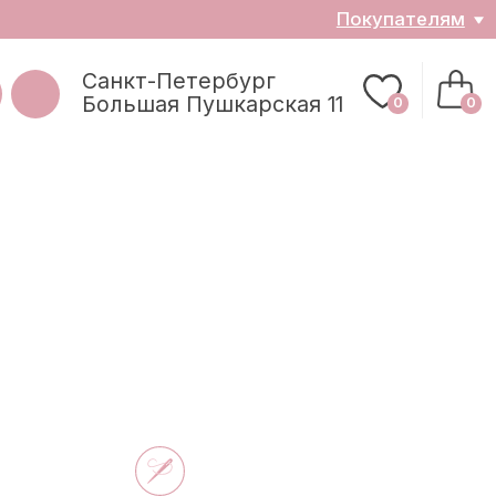
ателям
0
0
з