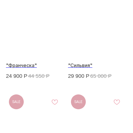
"Франческа"
"Сильвия"
24 900
Р
44 550
Р
29 900
Р
65 000
Р
SALE
SALE