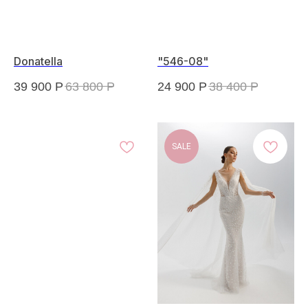
Donatella
"546-08"
39 900
Р
63 800
Р
24 900
Р
38 400
Р
SALE