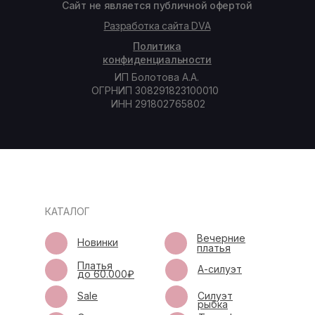
Сайт не является публичной офертой
Разработка сайта DVA
Политика
конфиденциальности
ИП Болотова А.А.
ОГРНИП 308291823100010
ИНН 291802765802
КАТАЛОГ
Вечерние
Новинки
платья
Платья
А-силуэт
до 60.000₽
Sale
Силуэт
рыбка