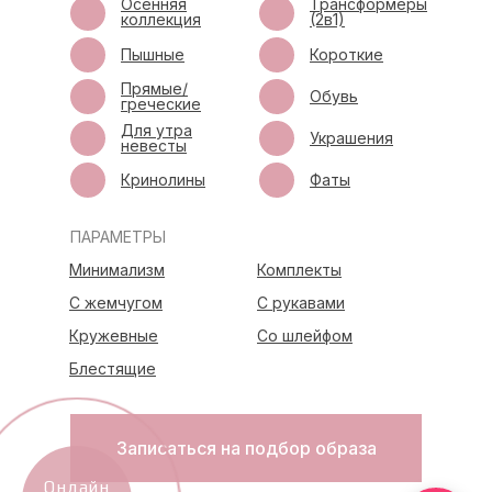
Осенняя
Трансформеры
коллекция
(2в1)
Пышные
Короткие
Прямые/
Обувь
греческие
Для утра
Украшения
невесты
Кринолины
Фаты
ПАРАМЕТРЫ
Минимализм
Комплекты
С жемчугом
С рукавами
Кружевные
Со шлейфом
Блестящие
Записаться на подбор образа
Онлайн