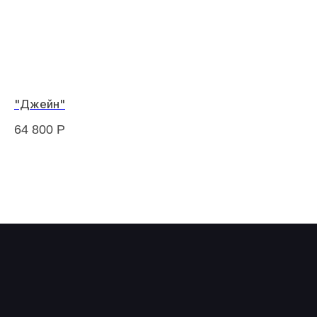
"Джейн"
"Э
64 800
Р
81