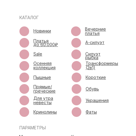
КАТАЛОГ
Вечерние
Новинки
платья
Платья
А-силуэт
до 60.000₽
Sale
Силуэт
рыбка
Осенняя
Трансформеры
коллекция
(2в1)
Пышные
Короткие
Прямые/
Обувь
греческие
Для утра
Украшения
невесты
Кринолины
Фаты
ПАРАМЕТРЫ