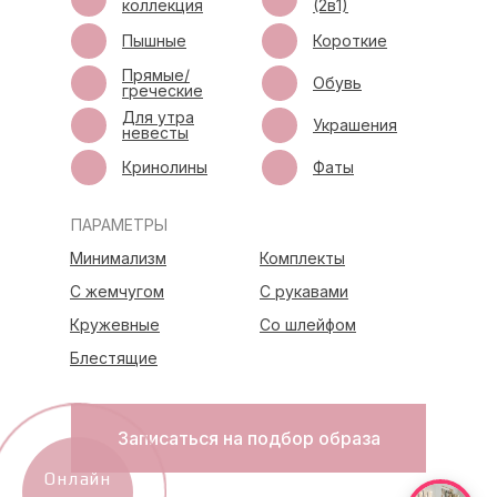
коллекция
(2в1)
Пышные
Короткие
Прямые/
Обувь
греческие
Для утра
Украшения
невесты
Кринолины
Фаты
ПАРАМЕТРЫ
Минимализм
Комплекты
С жемчугом
С рукавами
Кружевные
Со шлейфом
Блестящие
Записаться на подбор образа
Онлайн