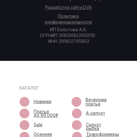
Разработка сайта DVA
Политика
конфиденциальности
ИП Болотова А.А.
ОГРНИП 308291823100010
ИНН 291802765802
КАТАЛОГ
Вечерние
Новинки
платья
Платья
А-силуэт
до 60.000₽
Sale
Силуэт
рыбка
Осенняя
Трансформеры