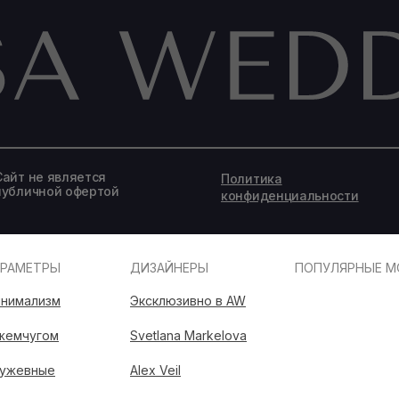
Записаться на подбор образа
Сайт не является
Политика
публичной офертой
конфиденциальности
АРАМЕТРЫ
ДИЗАЙНЕРЫ
ПОПУЛЯРНЫЕ М
нимализм
Эксклюзивно в AW
жемчугом
Svetlana Markelova
ужевные
Alex Veil