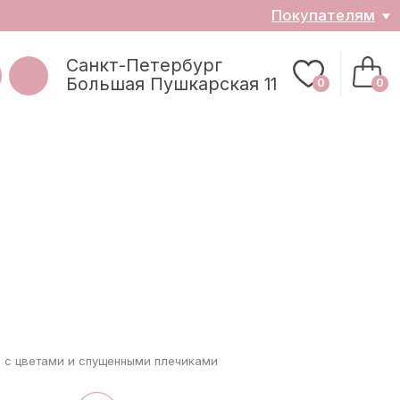
ателям
0
0
з
е с цветами и спущенными плечиками