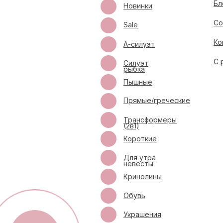
Бл
Новинки
Со
Sale
Ко
А-силуэт
С 
Силуэт
рыбка
Пышные
Прямые/греческие
Трансформеры
(2в1)
Короткие
Для утра
невесты
Кринолины
Обувь
Украшения