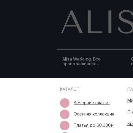
Alisa Wedding. Все
права защищены.
КАТАЛОГ
П
Ми
Вечерние платья
С 
Осенняя коллекция
Кр
Платья до 60.000₽