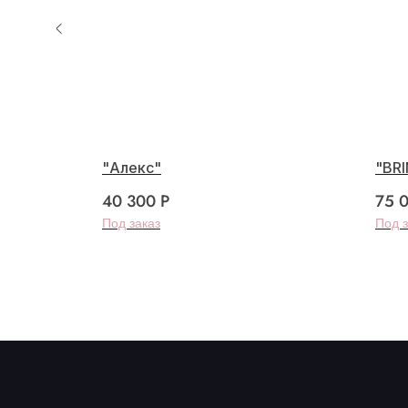
"Алекс"
"BRI
40 300
Р
75 