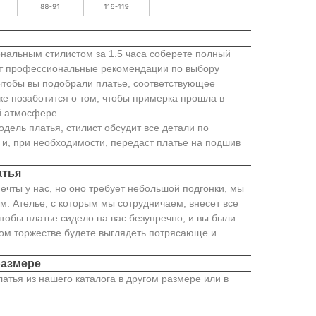
нальным стилистом за 1.5 часа соберете полный
ст профессиональные рекомендации по выбору
 чтобы вы подобрали платье, соответствующее
же позаботится о том, чтобы примерка прошла в
 атмосфере.
одель платья, стилист обсудит все детали по
и, при необходимости, передаст платье на подшив
атья
ечты у нас, но оно требует небольшой подгонки, мы
м. Ателье, с которым мы сотрудничаем, внесет все
тобы платье сидело на вас безупречно, и вы были
ном торжестве будете выглядеть потрясающе и
размере
латья из нашего каталога в другом размере или в