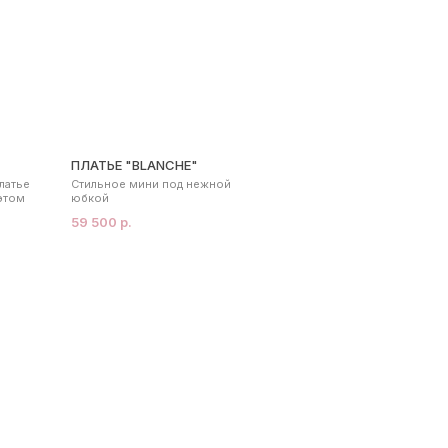
ПЛАТЬЕ "BLANCHE"
латье
Стильное мини под нежной
этом
юбкой
59 500 р.