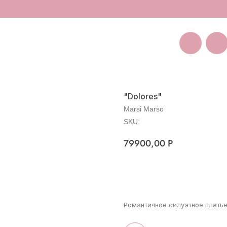
Покуп
Санкт-Петербург
Большая Пушкарская 11
"Dolores"
Marsi Marso
SKU:
79900,00
Р
Оставить заявку на зака
Романтичное силуэтное плать