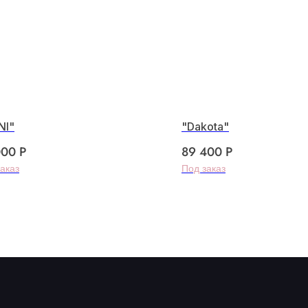
NI"
"Dakota"
000
Р
89 400
Р