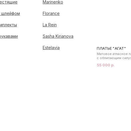
естящие
Marinenko
 шлейфом
Florance
мплекты
La Rein
рукавами
Sasha Kirianova
Estelavia
ПЛАТЬЕ "АГАТ"
Матовое атласное п
с облигающим силу
55 000 р.