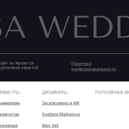
Записаться на подбор образа
Сайт не является
Политика
публичной офертой
конфиденциальности
АРАМЕТРЫ
ДИЗАЙНЕРЫ
ПОПУЛЯРНЫЕ М
нимализм
Эксклюзивно в AW
жемчугом
Svetlana Markelova
ужевные
Alex Veil