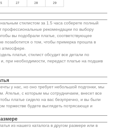
нальным стилистом за 1.5 часа соберете полный
ст профессиональные рекомендации по выбору
 чтобы вы подобрали платье, соответствующее
же позаботится о том, чтобы примерка прошла в
 атмосфере.
одель платья, стилист обсудит все детали по
и, при необходимости, передаст платье на подшив
атья
ечты у нас, но оно требует небольшой подгонки, мы
м. Ателье, с которым мы сотрудничаем, внесет все
тобы платье сидело на вас безупречно, и вы были
ном торжестве будете выглядеть потрясающе и
размере
латья из нашего каталога в другом размере или в