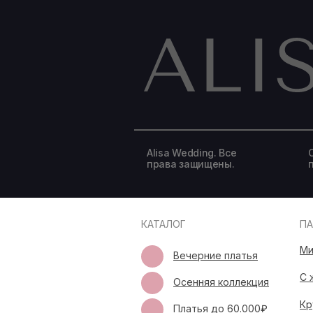
Alisa Wedding. Все
права защищены.
КАТАЛОГ
П
Ми
Вечерние платья
С 
Осенняя коллекция
Кр
Платья до 60.000₽