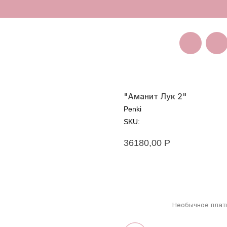
Покуп
Санкт-Петербург
Большая Пушкарская 11
"Аманит Лук 2"
Penki
SKU:
36180,00
Р
Оставить заявку на зака
Необычное плат