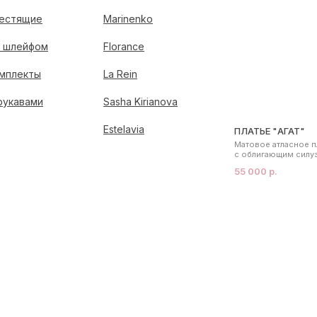
естящие
Marinenko
 шлейфом
Florance
мплекты
La Rein
рукавами
Sasha Kirianova
Estelavia
ПЛАТЬЕ "АГАТ"
Матовое атласное п
с облигающим силу
55 000 р.