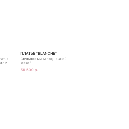
ПЛАТЬЕ "BLANCHE"
латье
Стильное мини под нежной
этом
юбкой
59 500 р.