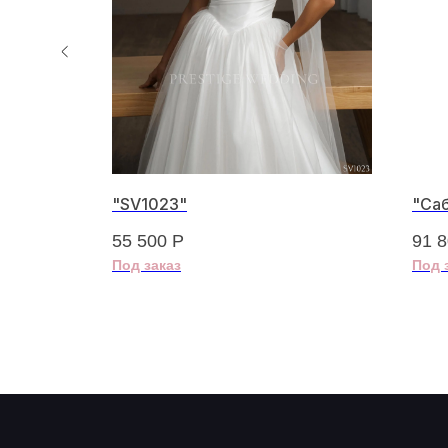
-7"
"SV1023"
"Са
55 500
Р
91 