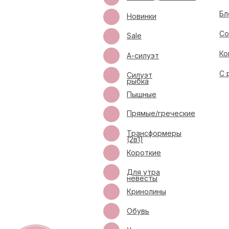
Бл
Новинки
Со
Sale
Ко
А-силуэт
С 
Силуэт
рыбка
Пышные
Прямые/греческие
Трансформеры
(2в1)
Короткие
Для утра
невесты
Кринолины
Обувь