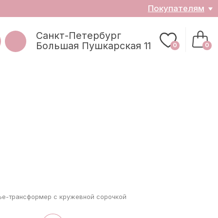
ателям
0
0
з
ье-трансформер с кружевной сорочкой