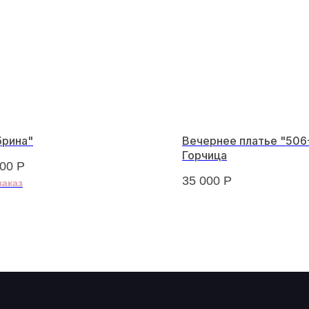
брина"
Вечернее платье "506
Горчица
800
Р
35 000
Р