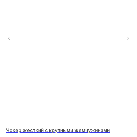
Чокер жесткий с крупными жемчужинами
"Л