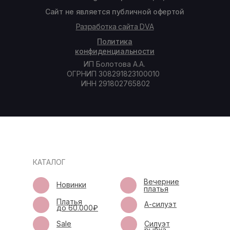
Сайт не является публичной офертой
Разработка сайта DVA
Политика
конфиденциальности
ИП Болотова А.А.
ОГРНИП 308291823100010
ИНН 291802765802
КАТАЛОГ
Вечерние
Новинки
платья
Платья
А-силуэт
до 60.000₽
Sale
Силуэт
рыбка