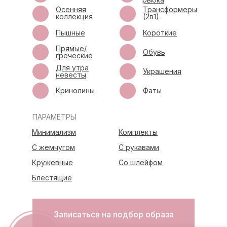
Осенняя
Трансформеры
коллекция
(2в1)
Пышные
Короткие
Прямые/
Обувь
греческие
Для утра
Украшения
невесты
Кринолины
Фаты
ПАРАМЕТРЫ
Минимализм
Комплекты
С жемчугом
С рукавами
Кружевные
Со шлейфом
Блестящие
Записаться на подбор образа