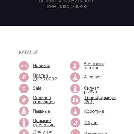
ОГРНИП 308291823100010
ИНН 291802765802
КАТАЛОГ
Вечерние
Новинки
платья
Платья
А-силуэт
до 60.000₽
Sale
Силуэт
рыбка
Осенняя
Трансформеры
коллекция
(2в1)
Пышные
Короткие
Прямые/
Обувь
греческие
Для утра
Украшения