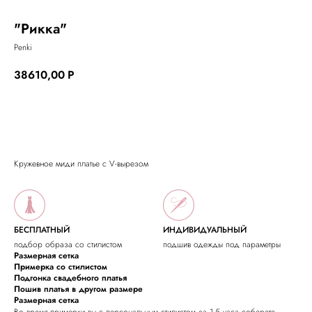
"Рикка"
Penki
38610,00
Р
Оставить заявку на заказ
Кружевное миди платье с V-вырезом
БЕСПЛАТНЫЙ
ИНДИВИДУАЛЬНЫЙ
подбор образа со стилистом
подшив одежды под параметры
Размерная сетка
Примерка со стилистом
Подгонка свадебного платья
Пошив платья в другом размере
Размерная сетка
Во время примерки вы с персональным стилистом за 1.5 часа соберете