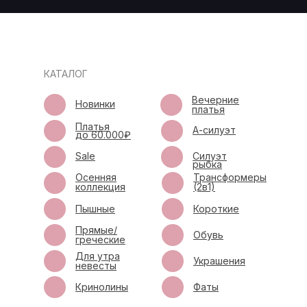
КАТАЛОГ
Вечерние
Новинки
платья
Платья
А-силуэт
до 60.000₽
Sale
Силуэт
рыбка
Осенняя
Трансформеры
коллекция
(2в1)
Пышные
Короткие
Прямые/
Обувь
греческие
Для утра
Украшения
невесты
Кринолины
Фаты