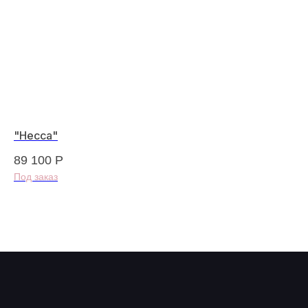
"Несса"
А1
89 100
Р
12